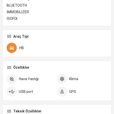
BLUETOOTH
İMMOBİLİZER
İSOFİX
Araç Tipi
HB
Özellikler
Hava Yastığı
Klima
USB port
GPS
Teknik Özellikler