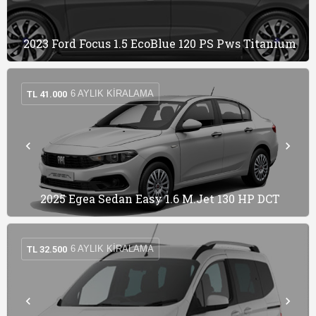
2023 Ford Focus 1.5 EcoBlue 120 PS Pws Titanium
6 AYLIK KIRALAMA
TL
41.000
2025 Egea Sedan Easy 1.6 M.Jet 130 HP DCT
6 AYLIK KIRALAMA
TL
32.500